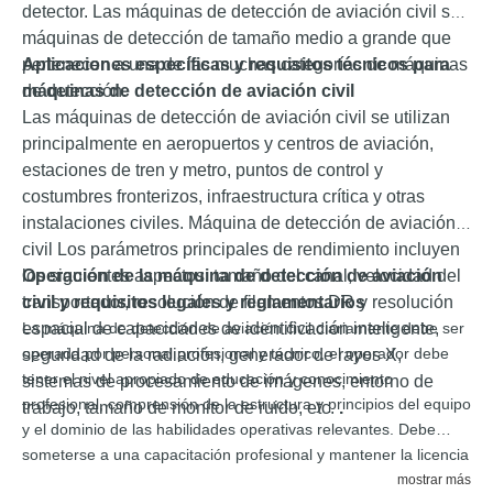
detector. Las máquinas de detección de aviación civil son
máquinas de detección de tamaño medio a grande que
pertenecen a una de las muchas categorías de máquinas
Aplicaciones específicas y requisitos técnicos para
de detección.
máquinas de detección de aviación civil
Las máquinas de detección de aviación civil se utilizan
principalmente en aeropuertos y centros de aviación,
estaciones de tren y metro, puntos de control y
costumbres fronterizos, infraestructura crítica y otras
instalaciones civiles. Máquina de detección de aviación
civil Los parámetros principales de rendimiento incluyen
los siguientes aspectos: tamaño del canal, velocidad del
Operación de la máquina de detección de aviación
transportador, resolución de filamentos DR y resolución
civil y requisitos legales y reglamentarios
espacial de capacidades de identificación inteligente,
La máquina de detección de aviación civil diariamente debe ser
operada por personal profesional y técnico, el operador debe
seguridad de la radiación, generador de rayos X,
tener el nivel apropiado de educación y conocimiento
sistemas de procesamiento de imágenes, entorno de
profesional, comprensión de la estructura y principios del equipo
trabajo, tamaño de monitor de ruido, etc.
.
y el dominio de las habilidades operativas relevantes. Debe
someterse a una capacitación profesional y mantener la licencia
del operador del equipo para operar la máquina, el detector de
mostrar más