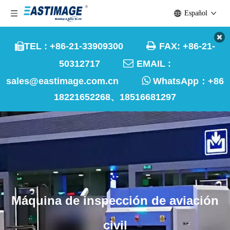
Español

TEL : +86-21-33909300
FAX: +86-21-


50312717
EMAIL :

sales@eastimage.com.cn
WhatsApp：
+86
18221652268、18516681297
Máquina de inspección de aviación
civil