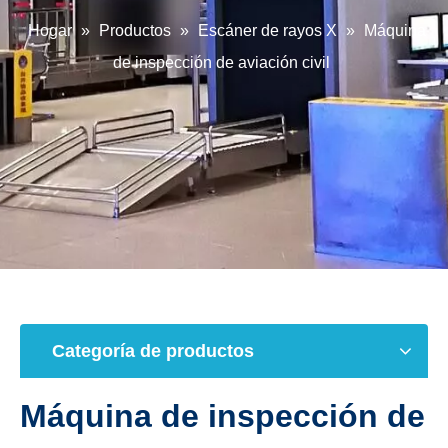
Hogar
»
Productos
»
Escáner de rayos X
»
Máquina
de inspección de aviación civil
Categoría de productos
Máquina de inspección de