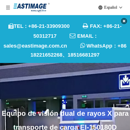
Español

TEL : +86-21-33909300
FAX: +86-21-


50312717
EMAIL :

sales@eastimage.com.cn
WhatsApp：
+86
18221652268、18516681297
Equipo de visión dual de rayos X para
transporte de carga EI-150180D