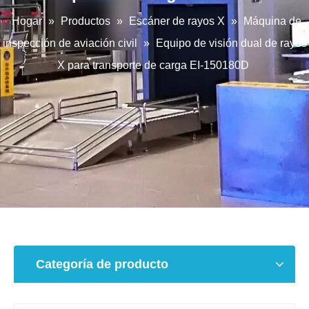
Hogar
»
Productos
»
Escáner de rayos X
»
Máquina de
inspección de aviación civil
»
Equipo de visión dual de rayos
X para transporte de carga EI-150180D
Categoría de producto