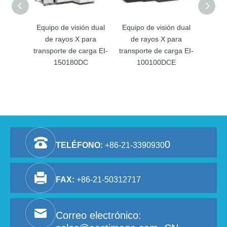
Equipo de visión dual
Equipo de visión dual
Equipo
de rayos X para
de rayos X para
de do
transporte de carga EI-
transporte de carga EI-
equipa
150180DC
100100DCE
0
TELÉFONO:
+86-21-3390930
FAX:
+86-21-50312717
Correo electrónico: