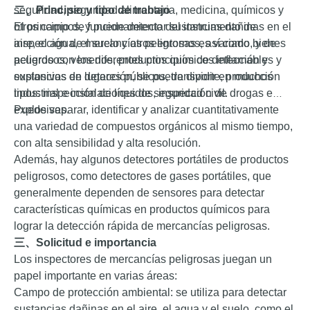
seguridad, seguridad alimentaria, medicina, químicos y
二、
Principio y tipo de trabajo
otros campos, y puede detectar sustancias dañinas en el
El principio de funcionamiento del instrumento de
aire, el agua, el suelo y otros entornos, así como bienes
inspección de mercancías peligrosas es variado, y de
peligrosos, venenos, productos químicos inflamables y
acuerdo con los diferentes principios de detección y
explosivos en lugares públicos, transporte, producción
sustancias de detección, se puede dividir en muchos
industrial e instalaciones de seguridad civil.
tipos: inspección de líquidos, inspección de drogas e
explosivas.
Puede separar, identificar y analizar cuantitativamente
una variedad de compuestos orgánicos al mismo tiempo,
con alta sensibilidad y alta resolución.
Además, hay algunos detectores portátiles de productos
peligrosos, como detectores de gases portátiles, que
generalmente dependen de sensores para detectar
características químicas en productos químicos para
lograr la detección rápida de mercancías peligrosas.
三、
Solicitud
e importancia
Los inspectores de mercancías peligrosas juegan un
papel importante en varias áreas:
Campo de protección ambiental: se utiliza para detectar
sustancias dañinas en el aire, el agua y el suelo, como el