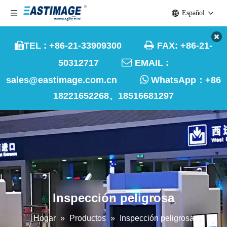
Español

TEL : +86-21-33909300
FAX: +86-21-


50312717
EMAIL :

sales@eastimage.com.cn
WhatsApp：
+86
18221652268、18516681297
Inspección peligrosa
Hogar
»
Productos
»
Inspección peligrosa