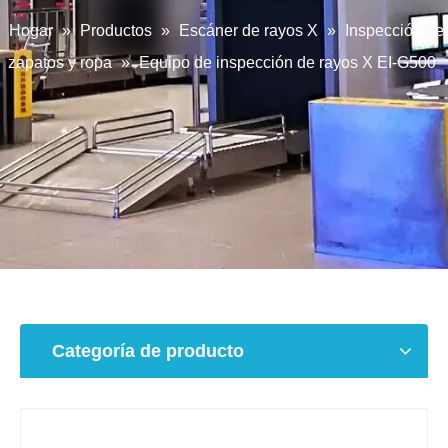
Hogar
»
Productos
»
Escáner de rayos X
»
Inspección de
zapatos y ropa
»
Equipo de inspección de rayos X EI-G500
Categoría de producto