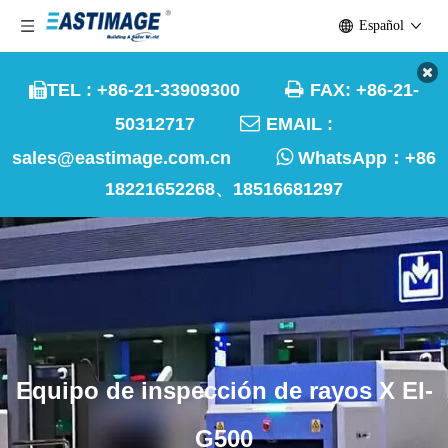
Español

TEL : +86-21-33909300
FAX: +86-21-


50312717
EMAIL :

sales@eastimage.com.cn
WhatsApp：
+86
18221652268、18516681297
Equipo de inspección de rayos X EI-
G500