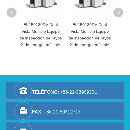
EI-150180DV Dual
EI-150180DV Dual
Equip
Vista Múltiple Equipo
Vista Múltiple Equipo
de seg
de inspección de rayos
de inspección de rayos
X de 
X de energía múltiple
X de energía múltiple
0
TELÉFONO:
+86-21-3390930
FAX:
+86-21-50312717