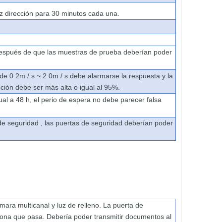
z dirección para
30 minutos
cada una.
espués
de
que
las
muestras
de
prueba
deberían
poder
de
0.2m
/
s
~
2.0m
/
s
debe
alarmarse
la
respuesta
y
la
cción
debe
ser
más
alta
o
igual
al
95%.
ual
a 48 h,
el perio
de
espera
no
debe
parecer
falsa
de
seguridad ,
las
puertas
de
seguridad
deberían
poder
mara multicanal y
luz de relleno.
La
puerta
de
sona
que
pasa.
Debería
poder
transmitir
documentos
al