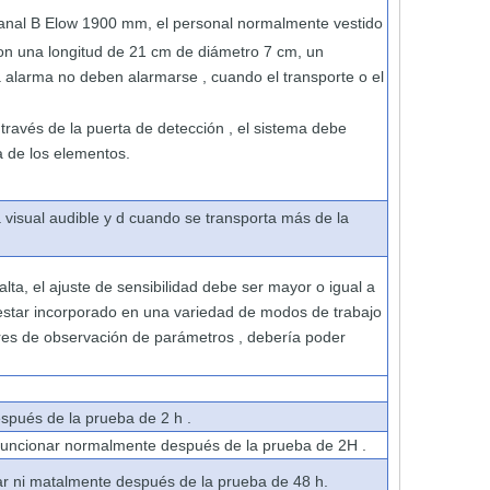
canal
B
Elow 1900 mm,
el
personal
normalmente
vestido
con una
longitud
de
21 cm
de diámetro
7 cm, un
la alarma
no
deben
alarmarse
,
cuando
el
transporte
o
el
 ​​través de
la
puerta
de detección ,
el
sistema debe
a
de los
elementos.
a
visual
audible
y d
cuando
se transporta
más de
la
alta,
el
ajuste
de sensibilidad
debe
ser
mayor
o igual a
estar
incorporado en
una
variedad
de
modos de trabajo
res de
observación
de
parámetros ,
debería
poder
spués de la prueba
de 2 h
.
funcionar
normalmente
después
de la prueba
de
2H
.
ar
ni
matalmente
después de
la prueba de 48 h.