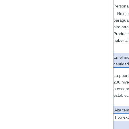
Persona
Reloj
paragu
aire atr
Product
haber
a
En el m
cantida
La puer
200
nive
o escen
estable
Alta te
Tipo ex