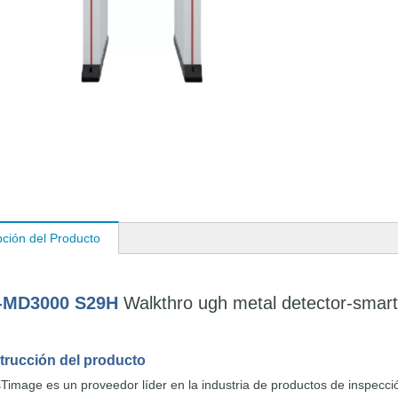
pción del Producto
I-MD3000 S29H
Walkthro
ugh
metal
detector-smar
strucción
del producto
sTimage
es un
proveedor
líder en la industria de productos
de inspecci