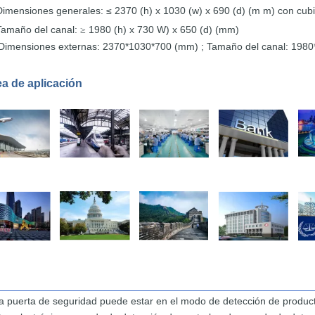
Dimensiones generales: ≤ 2370 (h) x
1030 (w)
x
690
(d)
(m
m) con
cub
Tamaño del canal:
1980 (h) x 730 W)
x
650
(d) (mm)
≥
Dimensiones externas:
2370*1030*700 (mm)
; Tamaño del canal:
1980
a de aplicación
a puerta de seguridad puede
estar
en el modo
de detección de produc