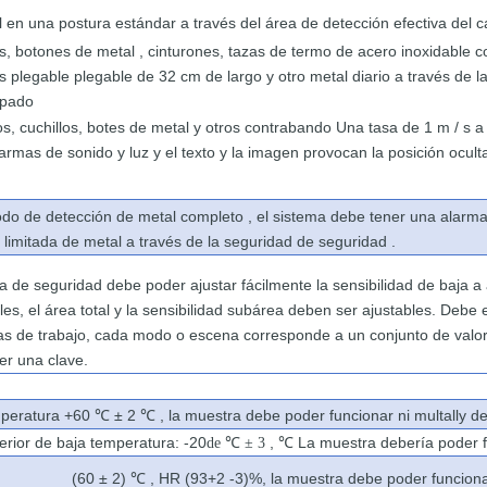
l en una
postura
estándar a través del
área
de detección
efectiva del 
es,
botones
de metal ,
cinturones, tazas de termo de acero inoxidable 
as
plegable
plegable
de 32 cm
de largo
y otro
metal diario a través de 
apado
os,
cuchillos,
botes de metal y otros contrabando Una
tasa
de
1
m
/
s
a
larmas de sonido y luz
y
el
texto
y
la
imagen
provocan
la
posición
ocult
odo
de detección de metal completo
, el sistema
debe tener una
alarm
d
limitada
de
metal a través de la
seguridad
de seguridad
.
ta de seguridad debe
poder
ajustar fácilmente la
sensibilidad
de
baja
a
les, el área total
y
la
sensibilidad
subárea
deben
ser
ajustables.
Debe
as de trabajo, cada
modo
o escena
corresponde
a
un
conjunto
de
valo
cer
una
clave.
mperatura +60
± 2
, la muestra debe
poder
funcionar
ni
multally
de
℃
℃
terior de baja temperatura:
-20
℃
,
℃
La
muestra
debería
poder
de
± 3
(60 ± 2)
,
HR (93+2 -3)%, la muestra debe
poder funcion
℃