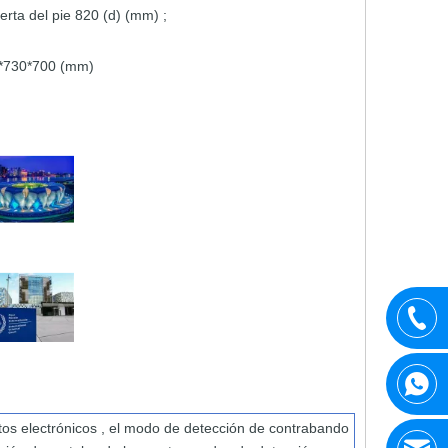
ierta
del pie
820
(d) (mm)
;
*730*700 (mm)
tos electrónicos
, el modo
de detección de contrabando