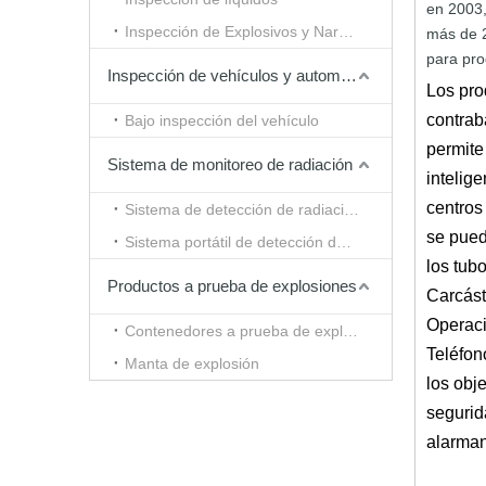
en 2003
Inspección de Explosivos y Narcóticos
más
de
para
pro
Inspección de vehículos y automóviles
Los pro
contrab
Bajo inspección del vehículo
permite
Sistema de monitoreo de radiación
intelig
centros
Sistema de detección de radiación tipo túnel
se puede
Sistema portátil de detección de radiación
los tub
Productos a prueba de explosiones
Carcást
Operaci
Contenedores a prueba de explosiones
Teléfon
Manta de explosión
los obj
segurid
alarman