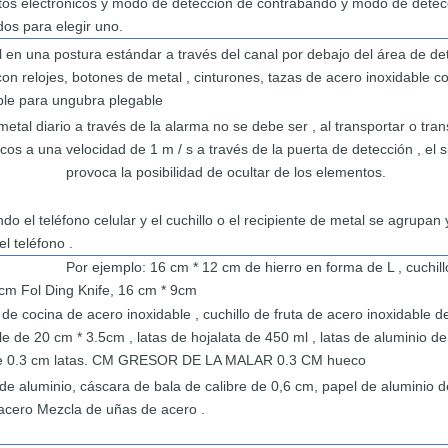
tos
electrónicos
y modo
de detección de contrabando
y modo de detec
dos
para
elegir
uno.
l
en una postura estándar
a través del canal por debajo del área
de de
con
relojes,
botones
de metal ,
cinturones, tazas de acero inoxidable 
ble para
ungubra
plegable
 metal diario a través de la alarma
no
se debe ser
,
al
transportar
o
tran
icos a una
velocidad de
1 m / s
a ​​través de
la
puerta
de detección ,
el
s
provoca la
posibilidad
de ocultar
de los
elementos.
ndo el
teléfono celular y el
cuchillo o el
recipiente de metal
se
agrupan
el
teléfono
.
Por ejemplo:
16 cm *
12 cm de hierro
en forma de L ,
cuchil
5cm Fol
Ding
Knife,
16 cm
*
9cm
o
de cocina de acero inoxidable ,
cuchillo de fruta de acero inoxidable
d
ble de
20 cm
*
3.5cm , latas
de hojalata
de 450 ml
, latas de aluminio d
e 0.3 cm
latas.
CM
GRESOR DE LA
MALAR
0.3
CM
hueco
de aluminio,
cáscara de bala de calibre de 0,6 cm,
papel
de
aluminio
d
 acero Mezcla de
uñas
de
acero
.