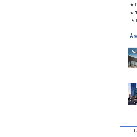
★
★
★
Áre
L