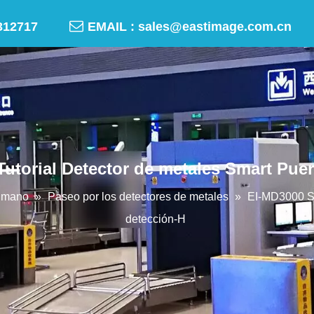

-50312717
EMAIL :
sales@eastimage.com.cn
utorial Detector de metales Smart Puer
humano
»
Paseo por los detectores de metales
»
EI-MD3000 S2
detección-H