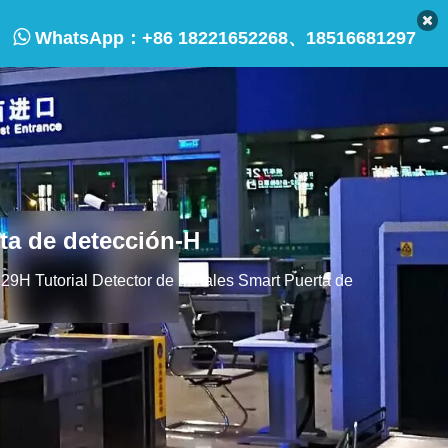

WhatsApp：
+86 18221652268、18516681297
ta de detección-H
9H Tutorial Detector de metales Smart Puerta de