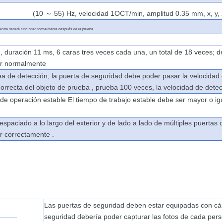
(10
55) Hz,
velocidad
1OCT/min, amplitud 0.35 mm, x, y, 
～
estra deberá
funcionar
normalmente
después
de
la
prueba
, duración
11 ms, 6 caras tres veces
cada una, un
total
de
18
veces;
d
ar
normalmente
ea de detección, la puerta de seguridad
debe poder
pasar
la
velocidad
correcta del objeto
de prueba , prueba
100 veces,
la
velocidad
de
dete
de operación estable El
tiempo de trabajo estable
debe
ser
mayor
o
ig
espaciado a lo largo del exterior
y de lado a lado
de
múltiples
puertas
ar
correctamente
.
Las puertas de seguridad deben
estar equipadas con
cá
seguridad
debería
poder
capturar
las
fotos
de cada per