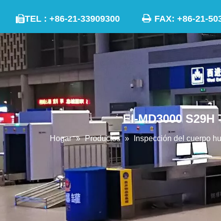

TEL : +86-21-33909300
FAX: +86-21

EI-MD3000 S29H T
Hogar
»
Productos
»
Inspección del cuerpo 