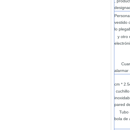
,
produc
designa
Persona
vestido
lo
plega
y otro
electrón
Cua
alarmar
cm
* 2.
cuchill
inoxida
pared
d
Tubo 
bola de