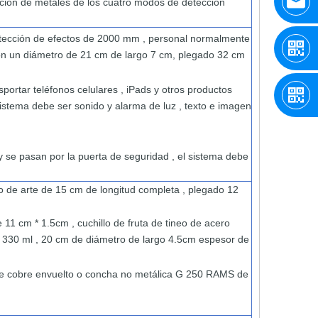
ción de metales
de los cuatro
modos
de detección
tección de
efectos
de 2000 mm
,
personal
normalmente
con un
diámetro de 21 cm
de largo
7 cm,
plegado
32 cm
sportar
teléfonos
celulares ,
iPads
y
otros
productos
istema
debe
ser
sonido
y
alarma
de luz
,
texto
e
imagen
y
se
pasan
por
la
puerta
de seguridad
,
el
sistema
debe
lo
de arte
de 15 cm
de longitud completa , plegado
12
e 11 cm
*
1.5cm ,
cuchillo
de fruta de
tineo de
acero
e 330 ml
, 20 cm de
diámetro de largo 4.5cm espesor de
e cobre
envuelto
o
concha
no metálica
G
250
RAMS
de