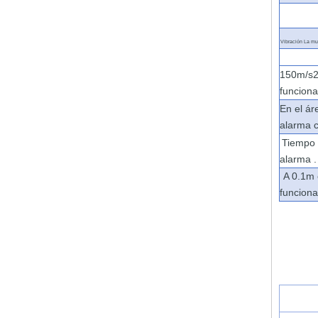
Vibración
La mu
150m/s2
funcion
En el ár
alarma
Tiempo 
alarma
.
A 0.1m 
funcion