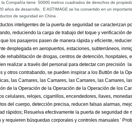
,
la
Compañía
tiene
50
000
metros cuadrados de derechos de propied
20
años
de desarrollo,
E
ASTIMAGE se
ha
convertido en un
important
ductos de
seguridad
en
China
.
ductos inteligentes de la puerta de seguridad se caracterizan po
ando, reduciendo la carga de trabajo del toque y verificación de
 que los pasajeros pasen de manera rápida y eficiente, reducie
ente desplegada en aeropuertos, estaciones, subterráneos, inmigr
 de rehabilitación de drogas, centros de detención, hospitales,
n realizar a través del personal para detectar con precisión las 
os y otros contrabando, se pueden inspirar a los Buttón de la Op
icas, las Camares, las Camares, las Camares, las Camares, las
ón de la Operación de la Operación de la Operación de los Carc
os celulares, relojes, cigarrillos, encendedores, llaves, monedas
etos del cuerpo, detección precisa, reducen falsas alarmas, mejor
ad rápidos; Resuelva efectivamente la puerta de seguridad de m
 y requieren búsquedas corporales y controles manuales ' Pro