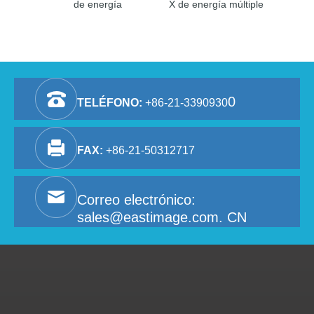
de energía
X de energía múltiple
0
TELÉFONO:
+86-21-3390930
FAX:
+86-21-50312717
Correo electrónico:
sales@eastimage.com. CN