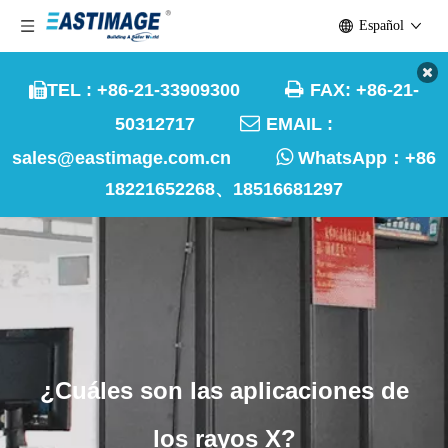
Español

TEL : +86-21-33909300
FAX: +86-21-


50312717
EMAIL :

sales@eastimage.com.cn
WhatsApp：
+86
18221652268、18516681297
¿Cuáles son las aplicaciones de
los rayos X?