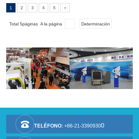
1
2
3
4
5
»
Total 5páginas A la página
Determinación
0
TELÉFONO:
+86-21-3390930