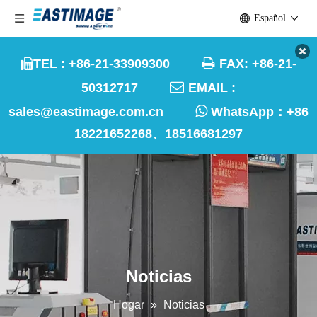
Español

TEL : +86-21-33909300
FAX: +86-21-


50312717
EMAIL :

sales@eastimage.com.cn
WhatsApp：
+86
18221652268、18516681297
Noticias
Hogar
»
Noticias