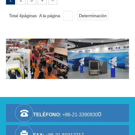
1
2
3
4
»
Total 4páginas A la página
Determinación
0
TELÉFONO:
+86-21-3390930