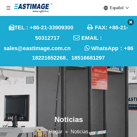
Español

TEL : +86-21-33909300
FAX: +86-21-


50312717
EMAIL :

sales@eastimage.com.cn
WhatsApp：
+86
18221652268、18516681297
Noticias
Hogar
»
Noticias