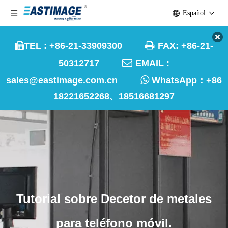
Español

TEL : +86-21-33909300
FAX: +86-21-


50312717
EMAIL :

sales@eastimage.com.cn
WhatsApp：
+86
18221652268、18516681297
Tutorial sobre Decetor de metales
para teléfono móvil.