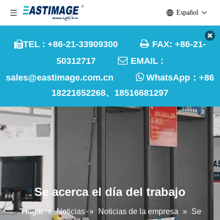
Español

TEL : +86-21-33909300
FAX: +86-21-


50312717
EMAIL :

sales@eastimage.com.cn
WhatsApp：
+86
18221652268、18516681297
Se acerca el día del trabajo
Hogar
»
Noticias
»
Noticias de la empresa
»
Se