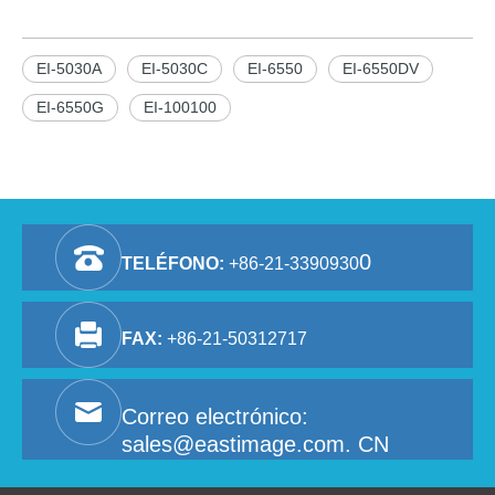
EI-5030A
EI-5030C
EI-6550
EI-6550DV
EI-6550G
EI-100100
0
TELÉFONO:
+86-21-3390930
FAX:
+86-21-50312717
Correo electrónico:
sales@eastimage.com. CN