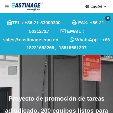
Español

TEL : +86-21-33909300
FAX: +86-21-


50312717
EMAIL :

sales@eastimage.com.cn
WhatsApp：
+86
18221652268、18516681297
Proyecto de promoción de tareas
adjudicado, 200 equipos listos para