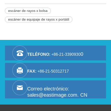
escáner de rayos x bolsa
escáner de equipaje de rayos x portátil
0
TELÉFONO:
+86-21-3390930
FAX:
+86-21-50312717
Correo electrónico:
sales@eastimage.com. CN