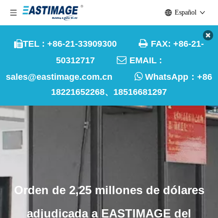
Español

TEL : +86-21-33909300
FAX: +86-21-


50312717
EMAIL :

sales@eastimage.com.cn
WhatsApp：
+86
18221652268、18516681297
Orden de 2,25 millones de dólares
adjudicada a EASTIMAGE del