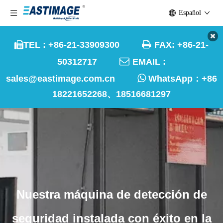
Español

TEL : +86-21-33909300
FAX: +86-21-


50312717
EMAIL :

sales@eastimage.com.cn
WhatsApp：
+86
18221652268、18516681297
Nuestra máquina de detección de
seguridad instalada con éxito en la