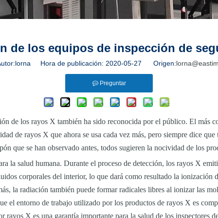
 de los equipos de inspección de seg
or:lorna Hora de publicación: 2020-05-27 Origen:
lorna@easti
Preguntar
nción de los rayos X también ha sido reconocida por el público. El más c
ridad de rayos X que ahora se usa cada vez más, pero siempre dice que
Japón que se han observado antes, todos sugieren la nocividad de los p
a la salud humana. Durante el proceso de detección, los rayos X emitid
fluidos corporales del interior, lo que dará como resultado la ionización
s, la radiación también puede formar radicales libres al ionizar las mo
ue el entorno de trabajo utilizado por los productos de rayos X es compl
or rayos X es una garantía importante para la salud de los inspectores d