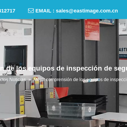

-50312717
EMAIL :
sales@eastimage.com.cn
 de los equipos de inspección de seg
ctos Noticias
»
Mejor comprensión de los equipos de inspecci