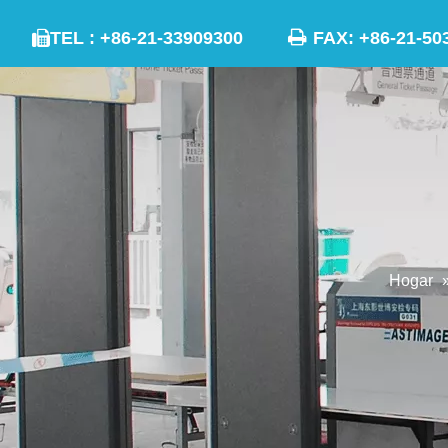

TEL : +86-21-33909300
FAX: +86-21

Hogar