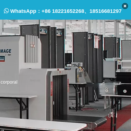

WhatsApp：
+86 18221652268、18516681297
corporal