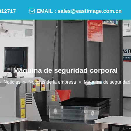

-50312717
EMAIL :
sales@eastimage.com.cn
Máquina de seguridad corporal
»
Noticias
»
Noticias de la empresa
»
Máquina de seguridad 