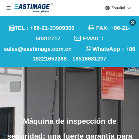
Español

TEL : +86-21-33909300
FAX: +86-21-


50312717
EMAIL :

sales@eastimage.com.cn
WhatsApp：
+86
18221652268、18516681297
Máquina de inspección de
seguridad: una fuerte garantía para