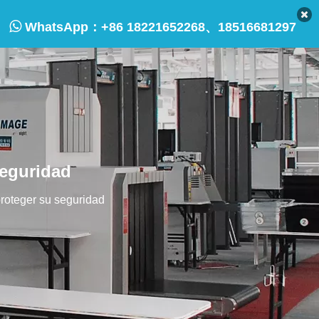

WhatsApp：
+86 18221652268、18516681297
seguridad
proteger su seguridad