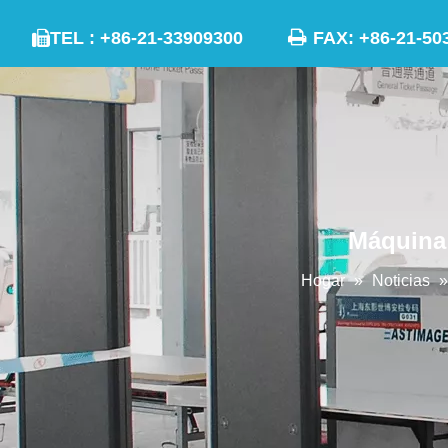

TEL : +86-21-33909300
FAX: +86-21

Máquina 
Hogar
»
Noticias