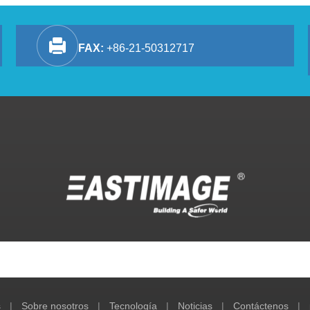
FAX:
+86-21-50312717
s
|
Sobre nosotros
|
Tecnología
|
Noticias
|
Contáctenos
|