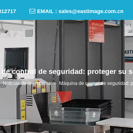

-50312717
EMAIL :
sales@eastimage.com.cn
de control de seguridad: proteger su 
»
Noticias de la empresa
»
Máquina de control de seguridad: 