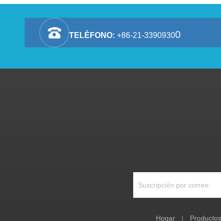
0
TELÉFONO:
+86-21-3390930
Hogar
|
Producto