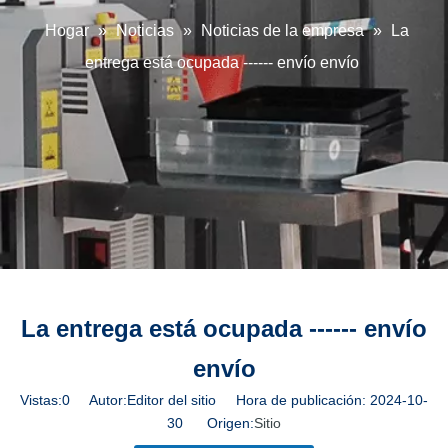
Hogar
»
Noticias
»
Noticias de la empresa
»
La
entrega está ocupada ------ envío envío
La entrega está ocupada ------ envío
envío
Vistas:
0
Autor:Editor del sitio Hora de publicación: 2024-10-
30 Origen:
Sitio