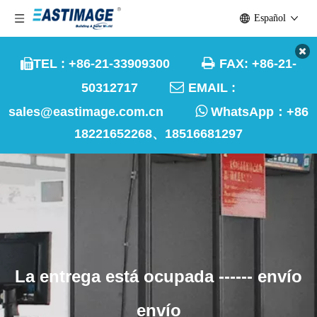
Español

TEL : +86-21-33909300
FAX: +86-21-


50312717
EMAIL :

sales@eastimage.com.cn
WhatsApp：
+86
18221652268、18516681297
La entrega está ocupada ------ envío
envío