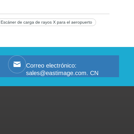
Escáner de carga de rayos X para el aeropuerto
Correo electrónico:
sales@eastimage.com. CN