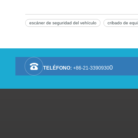
escáner de seguridad del vehículo
cribado de equi
0
TELÉFONO:
+86-21-3390930