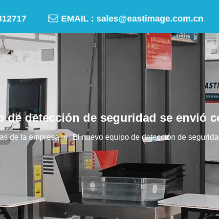

-50312717
EMAIL :
sales@eastimage.com.cn
 de detección de seguridad se envió c
ias de la empresa
»
El nuevo equipo de detección de segurida