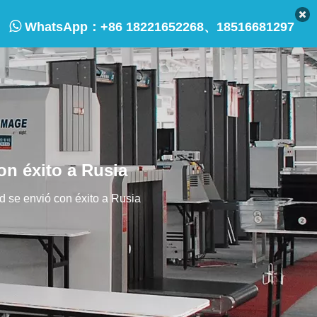

WhatsApp：
+86 18221652268、18516681297
on éxito a Rusia
d se envió con éxito a Rusia