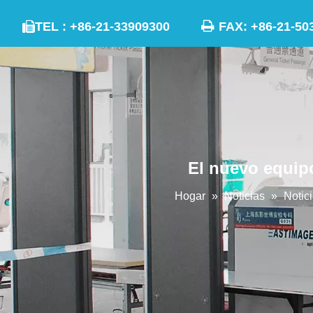

TEL : +86-21-33909300
FAX: +86-21

El nuevo equipo
Hogar
»
Noticias
»
Notic