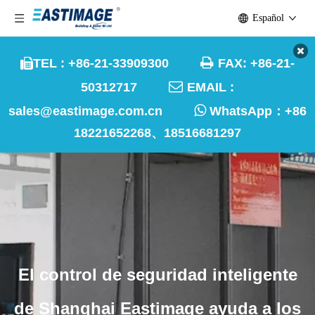
Español

TEL : +86-21-33909300
FAX: +86-21-


50312717
EMAIL :

sales@eastimage.com.cn
WhatsApp：
+86
18221652268、18516681297
El control de seguridad inteligente
de Shanghai Eastimage ayuda a los