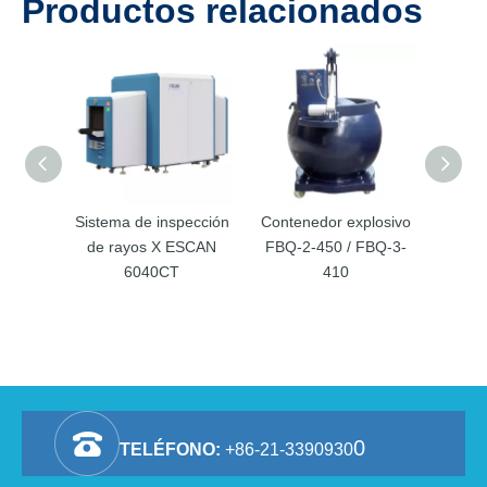
Productos relacionados
Sistema de inspección
Contenedor explosivo
Equip
de rayos X ESCAN
FBQ-2-450 / FBQ-3-
de ray
6040CT
410
0
TELÉFONO:
+86-21-3390930