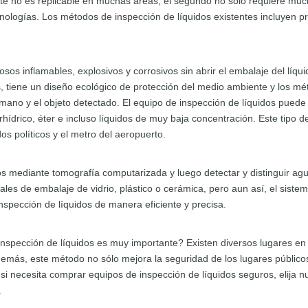
e no es replicable en muchas áreas; el segundo no sólo requiere muc
logías. Los métodos de inspección de líquidos existentes incluyen pr
sos inflamables, explosivos y corrosivos sin abrir el embalaje del líqu
s, tiene un diseño ecológico de protección del medio ambiente y los 
ano y el objeto detectado. El equipo de inspección de líquidos puede 
rhídrico, éter e incluso líquidos de muy baja concentración. Este tipo 
s políticos y el metro del aeropuerto.
dos mediante tomografía computarizada y luego detectar y distinguir agu
ales de embalaje de vidrio, plástico o cerámica, pero aun así, el sist
nspección de líquidos de manera eficiente y precisa.
nspección de líquidos es muy importante? Existen diversos lugares en l
emás, este método no sólo mejora la seguridad de los lugares públicos,
si necesita comprar equipos de inspección de líquidos seguros, elija n
.