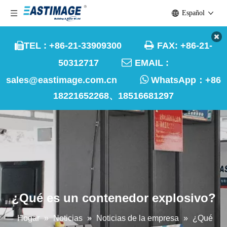
Español

TEL : +86-21-33909300
FAX: +86-21-


50312717
EMAIL :

sales@eastimage.com.cn
WhatsApp：
+86
18221652268、18516681297
¿Qué es un contenedor explosivo?
Hogar
»
Noticias
»
Noticias de la empresa
»
¿Qué