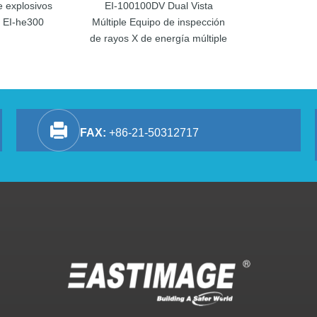
e explosivos
EI-100100DV Dual Vista
s EI-he300
Múltiple Equipo de inspección
de rayos X de energía múltiple
FAX:
+86-21-50312717