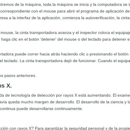
tremos de la máquina, toda la máquina se inicia y la computadora se 
o correspondiente con el mouse para abrir el programa de aplicación 
 a la interfaz de la aplicación, comienza la autoverificación, la cinta
 mouse, la cinta transportadora avanza y el inspector coloca el equipaj
aga clic en el botón 'detener' del mouse o del teclado para detener el
portadora puede correr hacia atrás haciendo clic o presionando el botón
 el teclado. La cinta transportadora dejó de funcionar. Cuando el equip
s pasos anteriores.
os X.
nda de tecnología de detección por rayos X está aumentando. El exame
odavía queda mucho margen de desarrollo. El desarrollo de la ciencia y 
ión continua puede desarrollarse continuamente.
ción con rayos X? Para garantizar la seguridad personal y de la propi