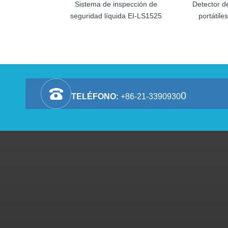
Sistema de inspección de
Detector d
seguridad líquida EI-LS1525
portátile
0
TELÉFONO:
+86-21-3390930