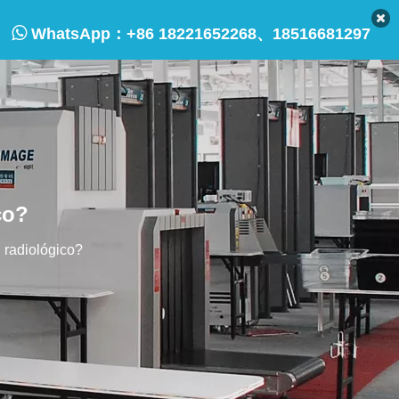

WhatsApp：
+86 18221652268、18516681297
co?
 radiológico?