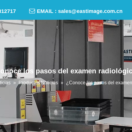

-50312717
EMAIL :
sales@eastimage.com.cn
onoce los pasos del examen radiológi
icias
»
Productos Noticias
»
¿Conoce los pasos del examen