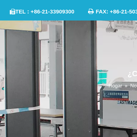

TEL : +86-21-33909300
FAX: +86-21

¿C
Hogar
»
Not